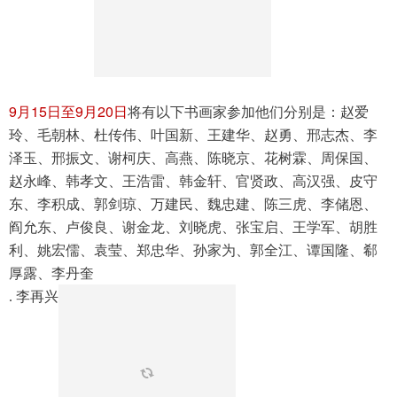
9
15
9
20
月
日至
月
日
将有以下书画家参加他们分别是：赵爱
玲、毛朝林、杜传伟、叶国新、王建华、赵勇、邢志杰、李
泽玉、邢振文、谢柯庆、高燕、陈晓京、花树霖、周保国、
赵永峰、韩孝文、王浩雷、韩金轩、官贤政、高汉强、皮守
东、李积成、郭剑琼、万建民、魏忠建、陈三虎、李储恩、
阎允东、卢俊良、谢金龙、刘晓虎、张宝启、王学军、胡胜
利、姚宏儒、袁莹、郑忠华、孙家为、郭全江、谭国隆、郗
厚露、
李丹奎 

. 李再兴