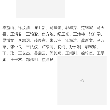
毕益山、徐汝清、陈卫新、马斌奎、郭翠芹、范继宏、马天
喜、王清君、王锦爱、焦方池、纪玉光、王炜榕、张广学、
梁博文、李志远、薛俊家、朱云洲、江海滨、龚新文、马万
家、张中良、王法仪、卢绪高、初纯、孙永利、胡宏瑜、
丁、玫、王义杰、吴启云、郭其顺、王崇刚、徐培贞、王学
娟、王平林、郜伟明、焦念良、