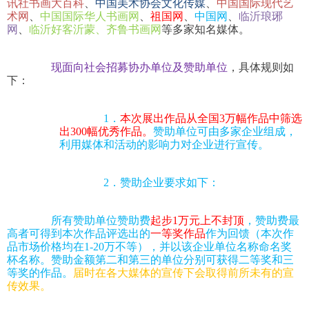
讯社书画大百科
、
中国美术协会文化传媒
、
中国国际现代艺
术网
、
中国国际华人书画网
、
祖国网
、
中国网
、
临沂琅琊
网
、
临沂好客沂蒙、齐鲁书画网
等多家知名媒体。
现面向社会招募协办单位及赞助单位
，具体规则如
下：
1．
本次展出作品从全国3万幅作品中筛选
出300幅优秀作品。
赞助单位可由多家企业组成，
利用媒体和活动的影响力对企业进行宣传。
2．赞助企业要求如下：
所有赞助单位赞助费
起步1万元上不封顶
，赞助费最
高者可得到本次
作品评选出的
一等奖作品
作为回馈（本次作
品市场价格均在1-20万不等），并以该企业单位名称命名奖
杯名称。赞助金额第二和第三的单位分别可获得二等奖和三
等奖的作品。
届时在各大媒体的宣传下会取得前所未有的宣
传效果。 