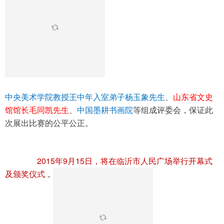
中央美术学院教授王中年入室弟子杨玉象先生
、
山东省文史
馆馆长毛同凯先生
、
中国墨耕书画院
等组成评委会，保证此
次展出比赛的公平公正。
2015
9
15
年
月
日，将在临沂市人民广场举行开幕式
及颁奖仪式
，