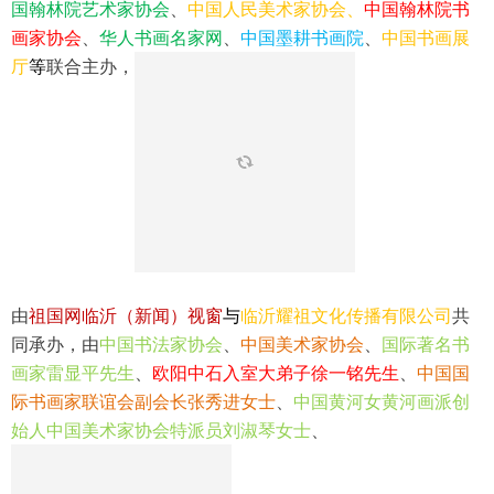
1
2
3
4
国翰林院艺术家协会
、
中国人民美术家协会、
中国翰林院书
画家协会
、
华人书画名家网
、
中国墨耕书画院
、
中国书画展
厅
等
联合主办，
由
祖国网临沂（新闻）视窗
与
临沂耀祖文化传播有限公司
共
同承办，由
中国书法家协会
、
中国美术家协会
、
国际著名书
画家雷显平先生
、
欧阳中石入室大弟子徐一铭先生
、
中国国
际书画家联谊会副会长张秀进女士
、
中国黄河女黄河画派创
始人中国美术家协会特派员刘淑琴女士
、