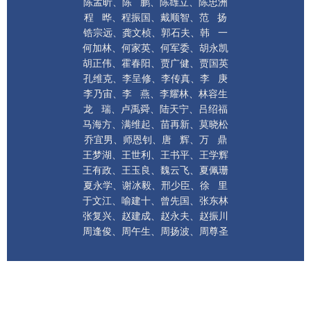
陈 鹏、陈雄立、
陈忠洲
陈孟昕、
程 晔、
程振国、戴顺智、
范 扬
锆宗远、
龚文桢、
郭石夫、韩 一
何加林、
何家英、
何军委、胡永凯
胡正伟、
霍春阳、
贾广健、贾国英
孔维克、
李呈修、
李传真、李 庚
李乃宙、
李 燕、
李耀林、林容生
龙 瑞、
卢禹舜、
陆天宁、吕绍福
马海方、
满维起、
苗再新、莫晓松
乔宜男、
师恩钊、
唐 辉、万 鼎
王梦湖、
王世利、
王书平、王学辉
王有政、
王玉良、
魏云飞、夏佩珊
夏永学、
谢冰毅、邢少臣、徐 里
于文江、
喻建十、曾先国、张东林
张复兴、
赵建成、赵永夫、赵振川
周逢俊、
周午生、周扬波、周尊圣