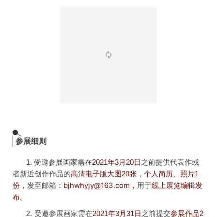
参展细则
1. 受邀参展画家需在
2021年3月20日
之前提供代表作或
者新近创作作品的
高清电子版大图20张
，
个人简历
、
照片1
发至邮箱：
bjhwhyjy@163.com
，
用于
线上展览编辑发
份
，
布
。
2
.
受邀参展画家需在
2021年3月31日
之前提交
参展作品2